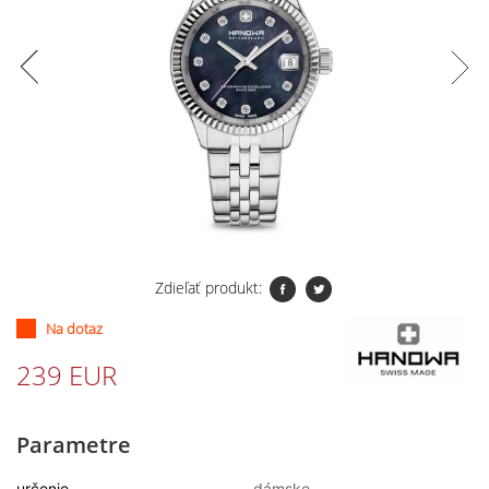
Zdieľať produkt:
Na dotaz
239 EUR
Parametre
určenie
dámske