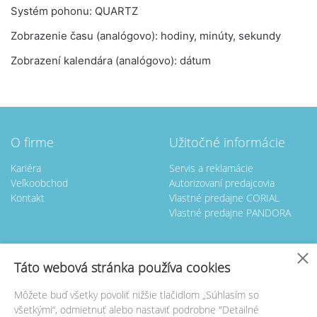
Systém pohonu: QUARTZ
Zobrazenie času (analógovo): hodiny, minúty, sekundy
Zobrazení kalendára (analógovo): dátum
O firme
Užitočné informácie
Kariéra
Servis a reklamácie
Veľkoobchod
Autorizovaní predajcovia
Kontakt
Vlastné predajne CORIAL
Vlastné predajne PANDORA
Nastavenie cookies
Táto webová stránka používa cookies
Kontakt
Servis hodín
Môžete buď všetky povoliť nižšie tlačidlom „Súhlasím so
GOLDTIME BL spol. s.r.o.
GOLDTIME BL spol. s.r.o.
všetkými“, odmietnuť alebo nastaviť podrobne "Detailné