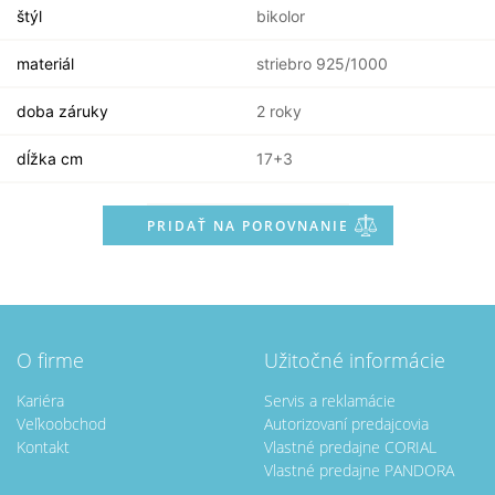
štýl
bikolor
materiál
striebro 925/1000
doba záruky
2 roky
dĺžka cm
17+3
PRIDAŤ NA POROVNANIE
O firme
Užitočné informácie
Kariéra
Servis a reklamácie
Veľkoobchod
Autorizovaní predajcovia
Kontakt
Vlastné predajne CORIAL
Vlastné predajne PANDORA