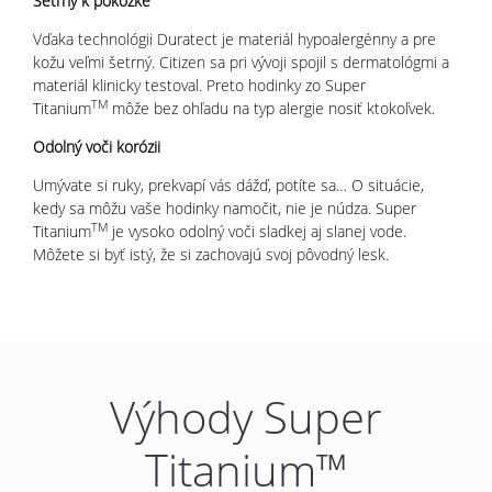
Šetrný k pokožke
Vďaka technológii Duratect je materiál hypoalergénny a pre
kožu veľmi šetrný. Citizen sa pri vývoji spojil s dermatológmi a
materiál klinicky testoval. Preto hodinky zo Super
TM
Titanium
môže bez ohľadu na typ alergie nosiť ktokoľvek.
Odolný voči korózii
Umývate si ruky, prekvapí vás dážď, potíte sa… O situácie,
kedy sa môžu vaše hodinky namočit, nie je núdza. Super
TM
Titanium
je vysoko odolný voči sladkej aj slanej vode.
Môžete si byť istý, že si zachovajú svoj pôvodný lesk.
Výhody Super
Titanium™