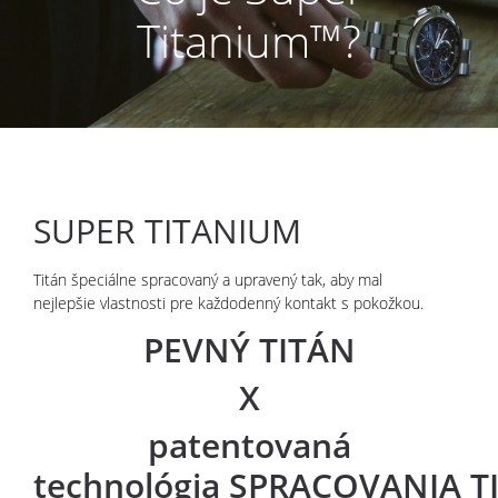
Titanium™?
SUPER TITANIUM
Titán špeciálne spracovaný a upravený tak, aby mal
nejlepšie vlastnosti pre každodenný kontakt s pokožkou.
PEVNÝ TITÁN
X
patentovaná
technológia
SPRACOVANIA T