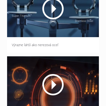
Výrazne ľahší ako nerezová oceľ