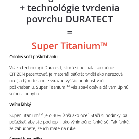
+ technológie tvrdenia
povrchu
DURATECT
=
Super Titanium™
Odolný voči poškriabaniu
Vďaka technológii Duratect, ktorú si nechala spoločnost
CITIZEN patentovať, je materiál päťkrát tvrdší ako nerezová
oceľ, a tým dosahuje výrazne vyššiu odolnosť voči
TM
poškriabaniu. Super Titanium
vás zbaví obáv a dá vám úplnú
voľnosť pohybu.
Veľmi ľahký
TM
Super Titanium
je o 40% ľahší ako oceľ. Stačí si hodinky iba
poťažkať, aby ste pochopili, ako výnimočne ľahké sú. Tak ľahké,
že zabudnete, že ich máte na ruke.