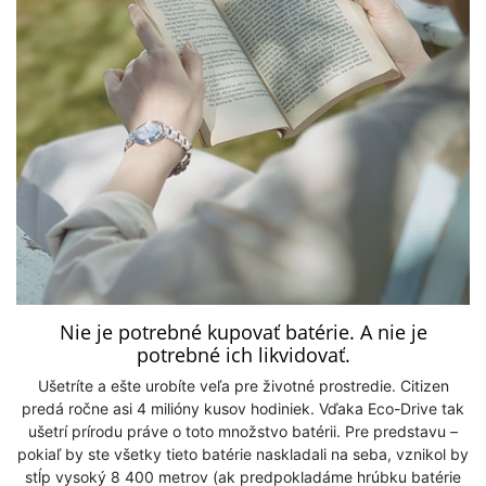
Nie je potrebné kupovať batérie. A nie je
potrebné ich likvidovať.
Ušetríte a ešte urobíte veľa pre životné prostredie. Citizen
predá ročne asi 4 milióny kusov hodiniek. Vďaka Eco-Drive tak
ušetrí prírodu práve o toto množstvo batérii. Pre predstavu –
pokiaľ by ste všetky tieto batérie naskladali na seba, vznikol by
stĺp vysoký 8 400 metrov (ak predpokladáme hrúbku batérie