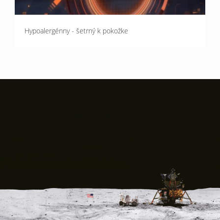
Hypoalergénny - šetrný k pokožke