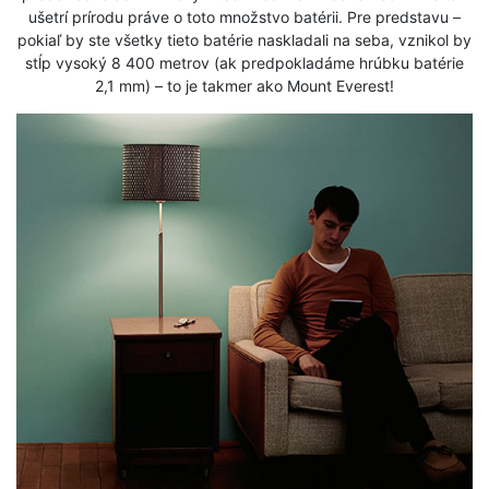
ušetrí prírodu práve o toto množstvo batérii. Pre predstavu –
pokiaľ by ste všetky tieto batérie naskladali na seba, vznikol by
stĺp vysoký 8 400 metrov (ak predpokladáme hrúbku batérie
2,1 mm) – to je takmer ako Mount Everest!