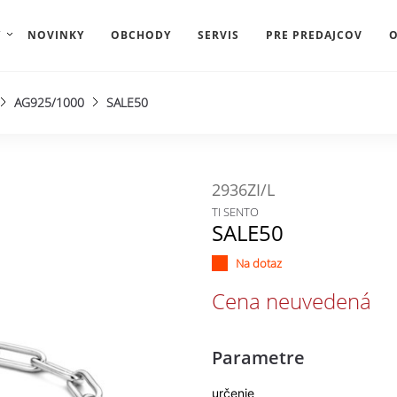
Y
NOVINKY
OBCHODY
SERVIS
PRE PREDAJCOV
O
AG925/1000
SALE50
2936ZI/L
TI SENTO
SALE50
Na dotaz
Cena neuvedená
Parametre
určenie