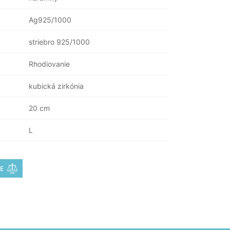
Ag925/1000
striebro 925/1000
Rhodiovanie
kubická zirkónia
20 cm
L
E