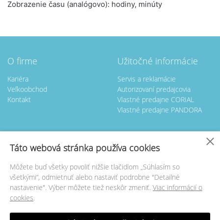
Zobrazenie času (analógovo): hodiny, minúty
O firme
Užitočné informácie
Kariéra
Servis a reklamácie
Veľkoobchod
Autorizovaní predajcovia
Kontakt
Vlastné predajne CORIAL
Vlastné predajne PANDORA
Nastavenie cookies
Táto webová stránka používa cookies
Kontakt
Servis hodín
Môžete buď všetky povoliť nižšie tlačidlom „Súhlasím so
GOLDTIME BL spol. s.r.o.
GOLDTIME BL spol. s.r.o.
všetkými“, odmietnuť alebo nastaviť podrobne "Detailné
Rezedova 5
Rezedová 5
nastavenie". Výber môžete tiež neskôr zmeniť.
Viac informácií o
821 01 Bratislava
821 01 Bratislava
cookies
.
+421
903 659 490
+421
2 43425168 kl.102