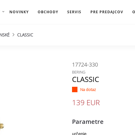
Y
NOVINKY
OBCHODY
SERVIS
PRE PREDAJCOV
O
NSKÉ
CLASSIC
17724-330
BERING
CLASSIC
Na dotaz
139 EUR
Parametre
určenie