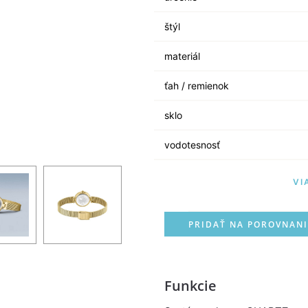
štýl
materiál
ťah / remienok
sklo
vodotesnosť
VI
PRIDAŤ NA POROVNANI
Funkcie