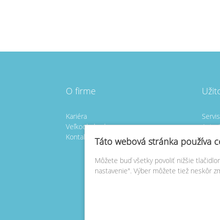
O firme
Užit
Kariéra
Servi
Veľkoobchod
Autori
Kontakt
Vlast
Táto webová stránka používa c
Vlast
Môžete buď všetky povoliť nižšie tlačidl
Nasta
nastavenie". Výber môžete tiež neskôr z