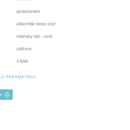
spoločenské
ušľachtilá nerez oceľ
milánsky ťah - oceľ
zafírové
3 BAR
AC PARAMETROV
E