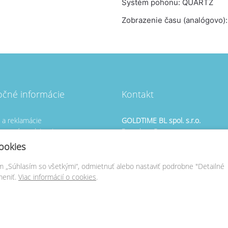
Systém pohonu: QUARTZ
Zobrazenie času (analógovo):
očné informácie
Kontakt
s a reklamácie
GOLDTIME BL spol. s.r.o.
zovaní predajcovia
Rezedova 5
né predajne CORIAL
821 01 Bratislava
ookies
né predajne PANDORA
+421
903 659 490
om „Súhlasím so všetkými“, odmietnuť alebo nastaviť podrobne "Detailné
venie cookies
meniť.
Viac informácií o cookies
.
obchod@
goldtime.sk
www.goldtime.sk
2026 © Copyright GOLDTIME BL spol. s.r.o.