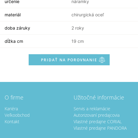
určenie
náramky
materiál
chirurgická oceľ
doba záruky
2 roky
dĺžka cm
19 cm
PRIDAŤ NA POROVNANIE
O firme
Užitočné informácie
Kariéra
Servis a reklamácie
Veľkoobchod
Autorizovaní predajcovia
Kontakt
Vlastné predajne CORIAL
Vlastné predajne PANDORA