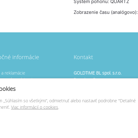
Systém pohonu: QUARTZ
Zobrazenie času (analógovo):
očné informácie
Kontakt
s a reklamácie
GOLDTIME BL spol. s.r.o.
zovaní predajcovia
Rezedova 5
né predajne CORIAL
821 01 Bratislava
ookies
né predajne PANDORA
+421
903 659 490
om „Súhlasím so všetkými“, odmietnuť alebo nastaviť podrobne "Detailné
venie cookies
meniť.
Viac informácií o cookies
.
obchod@
goldtime.sk
www.goldtime.sk
2026 © Copyright GOLDTIME BL spol. s.r.o.