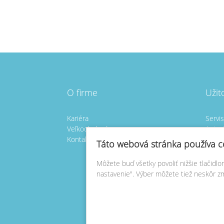
O firme
Užit
Kariéra
Servi
Veľkoobchod
Autori
Kontakt
Vlast
Táto webová stránka používa c
Vlast
Môžete buď všetky povoliť nižšie tlačidl
Nasta
nastavenie". Výber môžete tiež neskôr z