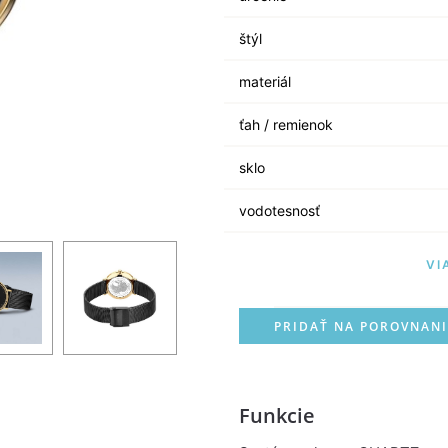
štýl
materiál
ťah / remienok
sklo
vodotesnosť
VI
PRIDAŤ NA POROVNANI
Funkcie