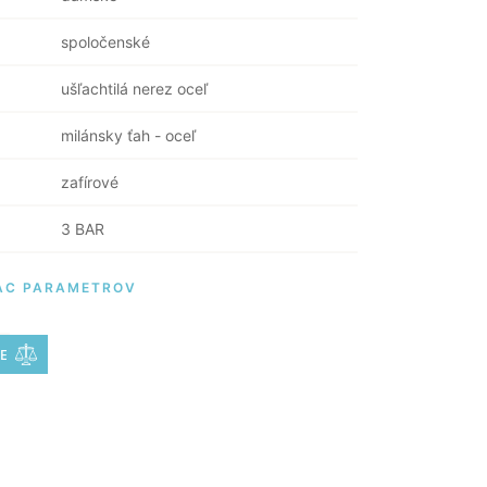
spoločenské
ušľachtilá nerez oceľ
milánsky ťah - oceľ
zafírové
3 BAR
AC PARAMETROV
E