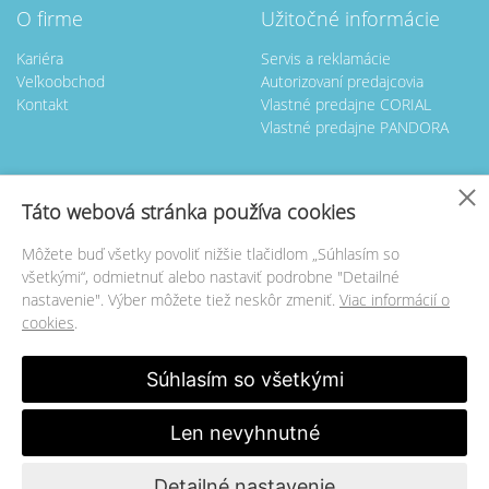
O firme
Užitočné informácie
Kariéra
Servis a reklamácie
Veľkoobchod
Autorizovaní predajcovia
Kontakt
Vlastné predajne CORIAL
Vlastné predajne PANDORA
Nastavenie cookies
Táto webová stránka používa cookies
Kontakt
Servis hodín
Môžete buď všetky povoliť nižšie tlačidlom „Súhlasím so
GOLDTIME BL spol. s.r.o.
GOLDTIME BL spol. s.r.o.
všetkými“, odmietnuť alebo nastaviť podrobne "Detailné
Rezedova 5
Rezedová 5
nastavenie". Výber môžete tiež neskôr zmeniť.
Viac informácií o
821 01 Bratislava
821 01 Bratislava
cookies
.
+421
903 659 490
+421
2 43425168 kl.102
+421
903 586 607 p. Válek
Súhlasím so všetkými
obchod@
goldtime.sk
www.goldtime.sk
obchod@
goldtime.sk
Len nevyhnutné
2026 © Copyright GOLDTIME BL spol. s.r.o.
Detailné nastavenie