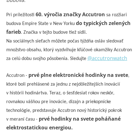
budova.
60. výročia značky Accutron
Pri príležitosti
sa rozžiari
do typických zelených
budova Empire State v New Yorku
farieb
. Značka v tejto budove tiež sídli.
Na sociálnych sieťach môžete počas týždňa osláv sledovať
množstvo obsahu, ktorý vyzdvihuje kľúčové okamžiky Accutron
@accutronwatch
za celú dobu svojho pôsobenia. Sledujte
prvé plne elektronické hodinky na svete
Accutron -
,
ktoré boli prehlásené za jednu z nejdôležitejších inovácií
v histórii hodinártva. Teraz, o šesťdesiat rokov neskôr,
rovnakou vášňou pre inovácie, dizajn a priekopnícke
technológie, predstavuje Accutron nový historický pokrok
prvé hodinky na svete poháňané
v meraní času -
elektrostatickou energiou.