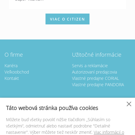
VIAC O CITIZEN
O firme
Užitočné informácie
Kariéra
Servis a reklamácie
Veľkoobchod
Autorizovaní predajcovia
Kontakt
Vlastné predajne CORIAL
Vlastné predajne PANDORA
Nastavenie cookies
Táto webová stránka používa cookies
Kontakt
Servis hodín
Môžete buď všetky povoliť nižšie tlačidlom „Súhlasím so
GOLDTIME BL spol. s.r.o.
GOLDTIME BL spol. s.r.o.
všetkými“, odmietnuť alebo nastaviť podrobne "Detailné
Rezedova 5
Rezedová 5
nastavenie". Výber môžete tiež neskôr zmeniť.
Viac informácií o